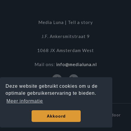
Media Luna | Tell a story
J.F. Ankersmitstraat 9
1068 JX Amsterdam West
Mail ons:
info@medialuna.nl
Deze website gebruikt cookies om u de
optimale gebruikerservaring te bieden.
Meer informatie
© Media Luna | Deze website wordt je geserveerd door
Akkoord
Plate
.